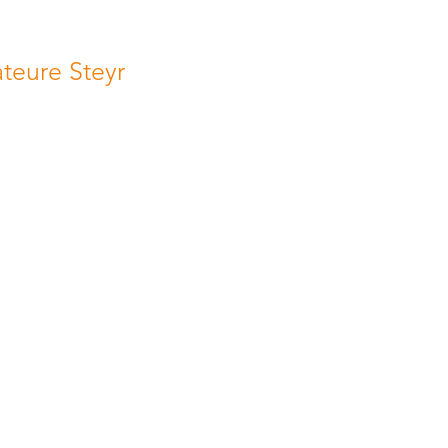
eure Steyr
 AMATEURE STEYR
451 Garsten
024 8008