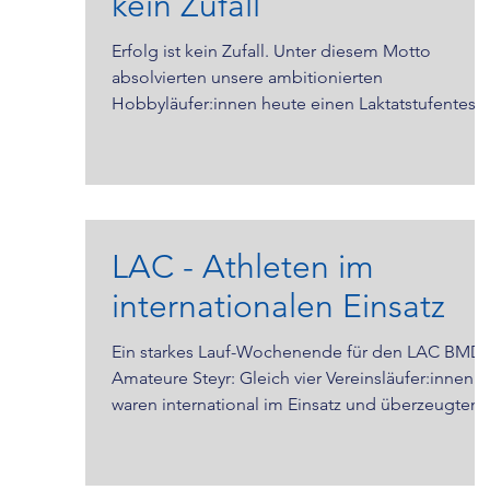
kein Zufall
Erfolg ist kein Zufall. Unter diesem Motto
absolvierten unsere ambitionierten
Hobbyläufer:innen heute einen Laktatstufentest,
um den Grundstein für ihren gezielten
Trainingsaufbau zu legen. Bei perfekten
Bedingungen drehten unsere Sportler:innen
Runde für Runde in Kleingruppen, die
leistungsmäßig optimal zusammenpassten. Der
LAC - Athleten im
Test liefert wertvolle Daten über die individuelle
Ausdauerleistung und hilft dabei,
internationalen Einsatz
Trainingsbereiche exakt festzulegen – damit
jede:r seine persönliche
Ein starkes Lauf-Wochenende für den LAC BMD
Amateure Steyr: Gleich vier Vereinsläufer:innen
waren international im Einsatz und überzeugten
mit hervorragenden Leistungen. Alex Vesely
startete beim Frankfurt Marathon und erreichte
das Ziel nach 2:43:36 Stunden. Auf der schnellen