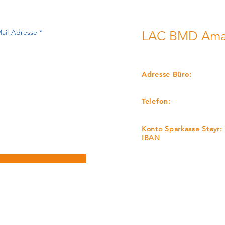
LAC BMD Amat
LEICHTATHLETIKCLUB
Adresse Büro:
Mayrgutstrasse 65, A-4
Telefon:
+43 650-5167212
Konto Sparkasse Steyr:
IBAN
AT22 2032 0321 0