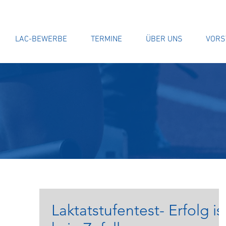
LAC-BEWERBE
TERMINE
ÜBER UNS
VORS
Laktatstufentest- Erfolg is