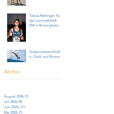
Tobias Rattinger für
r
die Leichtathletik-
EM in Birmingham
qualifiziert!
Staatsmeisterschafte
n: Gold und Bronze
Archiv
n
August 2026
(1)
1 Beitrag
Juli 2026
(8)
8 Beiträge
Juni 2026
(17)
17 Beiträge
Mai 2026
(7)
7 Beiträge