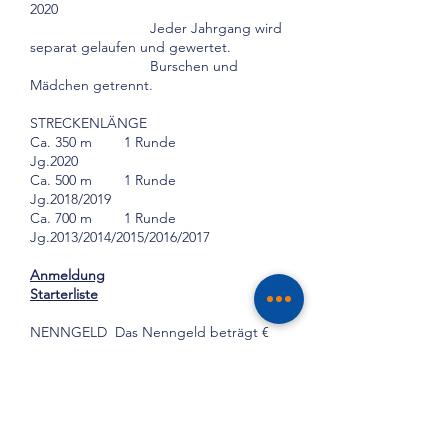
2020
Jeder Jahrgang wird
separat gelaufen und gewertet.
Burschen und
Mädchen getrennt.
STRECKENLÄNGE
Ca. 350 m 1 Runde
Jg.2020
Ca. 500 m 1 Runde
Jg.2018/2019
Ca. 700 m 1 Runde
Jg.2013/2014/2015/2016/2017
Anmeldung
Starterliste
NENNGELD Das Nenngeld beträgt €
9,-
und ist beim Abholen der
Startnummer zu bezahlen.
Bitte Geld genau
vorbereiten um Wartezeiten zu
vermeiden.