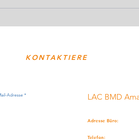
KONTAKTIERE
UNS!
LAC BMD Amat
LEICHTATHLETIKCLUB
Adresse Büro:
Mayrgutstrasse 65, A-4
Telefon: