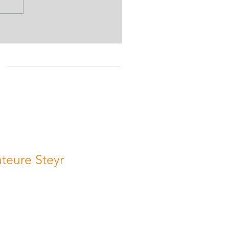
eure Steyr
 AMATEURE STEYR
451 Garsten