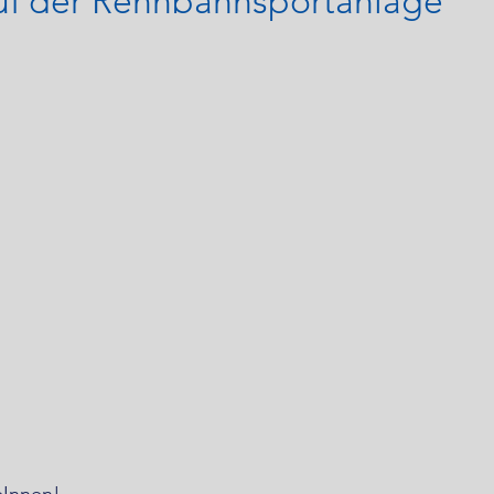
auf der Rennbahnsportanlage
eInnen!