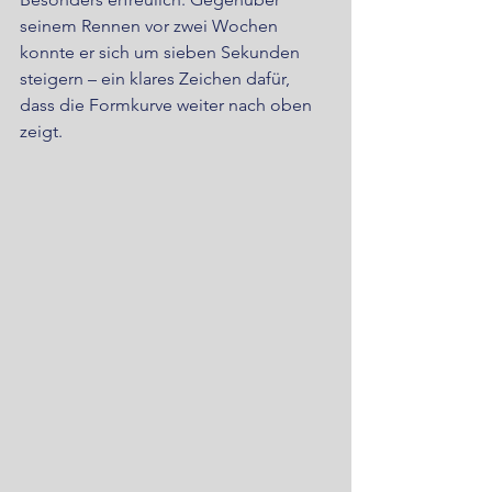
seinem Rennen vor zwei Wochen 
konnte er sich um sieben Sekunden 
steigern – ein klares Zeichen dafür, 
dass die Formkurve weiter nach oben 
zeigt.