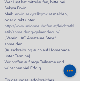
Wer Lust hat mitzulaufen, bitte bei 
Sekyra Erwin
Mail:  
erwin.sekyra@gmx.at
 melden, 
oder direkt unter 
http://www.unionneuhofen.at/leichtathl
etik/anmeldung-gelaendecup/
„Verein LAC Amateure Steyr“ 
anmelden.
(Ausschreibung auch auf Homepage 
unter Termine)
Wir hoffen auf rege Teilname und 
wünschen viel Erfolg.
Ein gesundes, erfolgreiches, 
verletzungsfreies 2022 wünscht euch
LAC AMATEURE STEYR