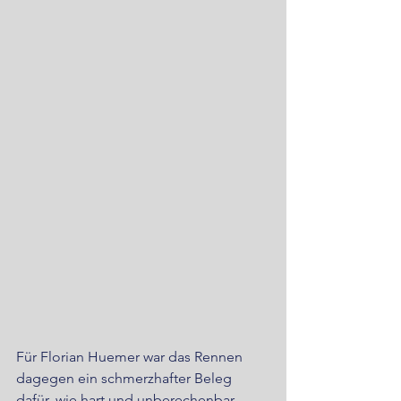
Für Florian Huemer war das Rennen 
dagegen ein schmerzhafter Beleg 
dafür, wie hart und unberechenbar 