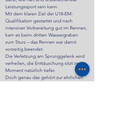
Leistungssport sein kann. 
Mit dem klaren Ziel der U18-EM-
Qualifikation gestartet und nach 
intensiver Vorbereitung gut im Rennen, 
kam es beim dritten Wassergraben 
zum Sturz – das Rennen war damit 
vorzeitig beendet.
Die Verletzung am Sprunggelenk wird 
verheilen, die Enttäuschung sitzt im 
Moment natürlich tiefer. 
Doch genau das gehört zur ehrlichen 
Geschichte des Sports dazu: Nicht 
jeder Wettkampf endet mit Jubel und 
Bestzeit. Rückschläge sind Teil dieses 
Weges – und oft die Momente, an 
denen man am meisten wächst.
Kopf hoch, Flo – der Blick geht wieder 