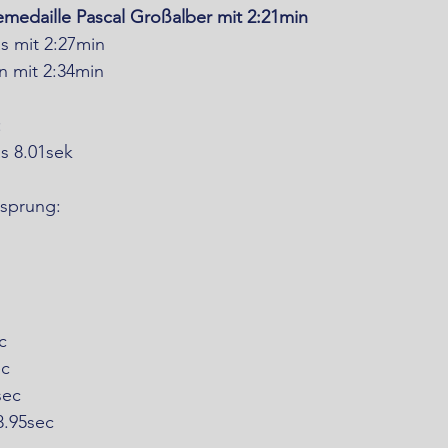
emedaille Pascal Großalber mit 2:21min
s mit 2:27min   
hn mit 2:34min
:
as 8.01sek
sprung:
c
ec
sec
8.95sec