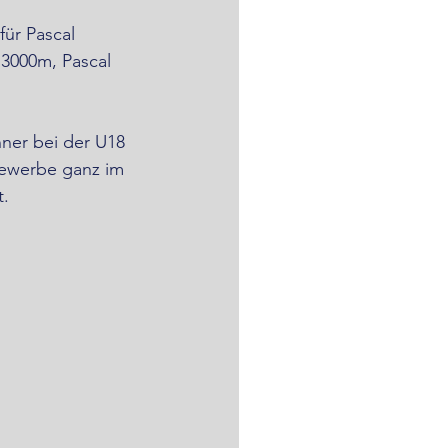
ür Pascal 
 3000m, Pascal 
ner bei der U18 
Bewerbe ganz im 
.