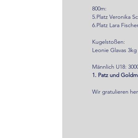
800m:
5.Platz Veronika S
6.Platz Lara Fisch
Kugelstoßen:
Leonie Glavas 3kg
Männlich U18: 30
1. Patz und Goldme
Wir gratulieren her