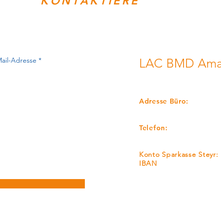
KONTAKTIERE
UNS!
LAC BMD Amat
LEICHTATHLETIKCLUB
Adresse Büro:
Mayrgutstrasse 65, A-4
Telefon:
+43 650-5167212
Konto Sparkasse Steyr:
IBAN
AT22 2032 0321 0