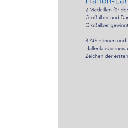
Hallen-La
2 Medaillen für de
Großalber und Dani
Großalber gewinn
8 Athletinnen und 
Hallenlandesmeiste
Zeichen der erste