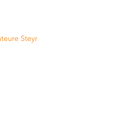
eure Steyr
 AMATEURE STEYR
451 Garsten
024 8008