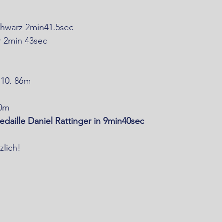
chwarz 2min41.5sec
er 2min 43sec
 10. 86m
00m
daille Daniel Rattinger in 9min40sec
zlich!