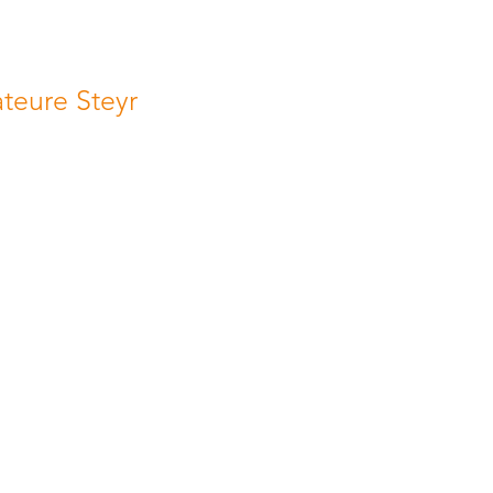
eure Steyr
 AMATEURE STEYR
451 Garsten
024 8008