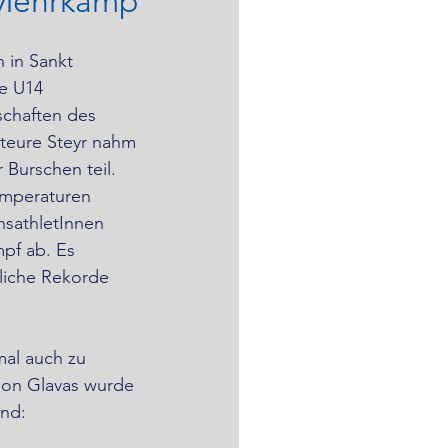
m Mehrkamp
 in Sankt 
e U14 
chaften des 
teure Steyr nahm 
 Burschen teil. 
mperaturen 
hsathletInnen 
pf ab. Es 
liche Rekorde 
mal auch zu 
eon Glavas wurde 
ind: