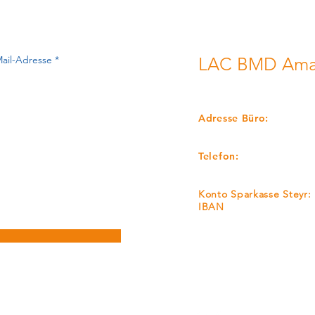
LAC BMD Amat
LEICHTATHLETIKCLUB
Adresse Büro:
Mayrgutstrasse 65, A-4
Telefon:
+43 650-5167212
Konto Sparkasse Steyr:
IBAN
AT22 2032 0321 0