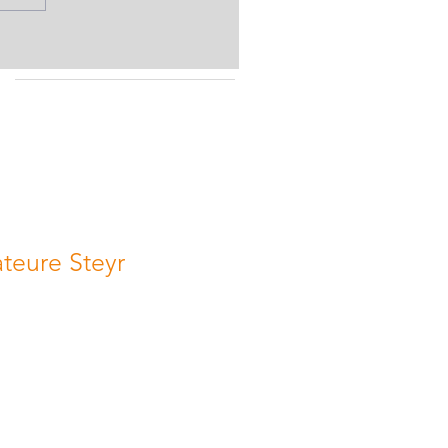
eure Steyr
 AMATEURE STEYR
451 Garsten