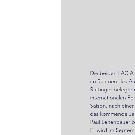
Die beiden LAC Ama
im Rahmen des Aus
Rattinger belegte 
internationalen Fe
Saison, nach einer
das kommende Jah
Paul Leitenbauer b
Er wird im Septe