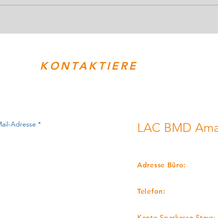
KONTAKTIERE
UNS!
LAC BMD Amat
LEICHTATHLETIKCLUB
Adresse Büro:
Mayrgutstrasse 65, A-4
Telefon:
+43 650-5167212
Konto Sparkasse Steyr: