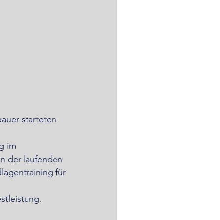
auer starteten 
g im 
en der laufenden 
lagentraining für 
stleistung. 