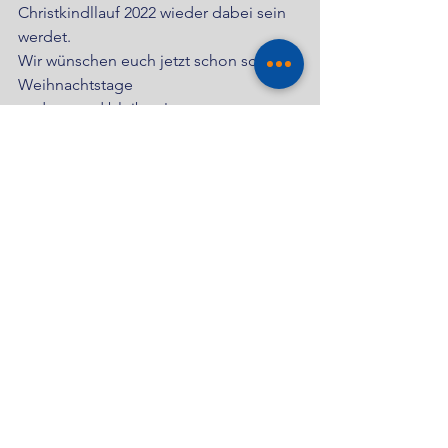
Christkindllauf 2022 wieder dabei sein 
werdet.
Wir wünschen euch jetzt schon schöne 
Weihnachtstage
und gesund bleiben!
Kommentare
Kommentar verfassen...