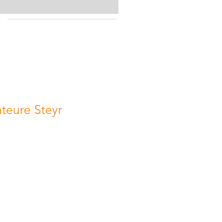
eure Steyr
 AMATEURE STEYR
451 Garsten
024 8008