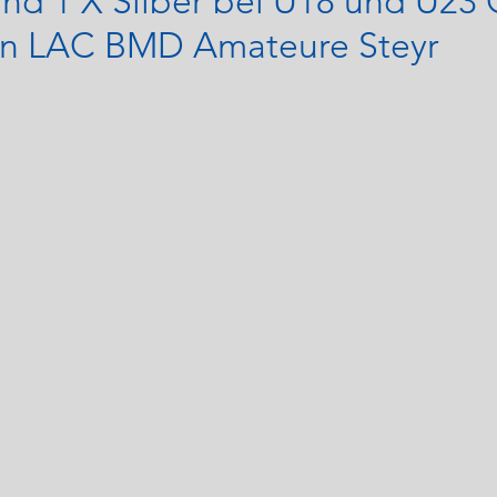
und 1 X Silber bei U18 und U23
den LAC BMD Amateure Steyr