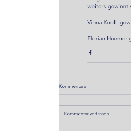
weiters gewinnt 
Viona Knoll  gew
Florian Huemer g
Kommentare
Kommentar verfassen...