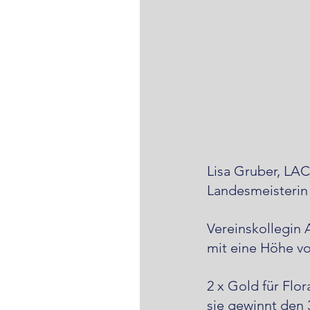
Lisa Gruber, LAC
Landesmeisterin
Vereinskollegin 
mit eine Höhe vo
2 x Gold für Flor
sie gewinnt den 