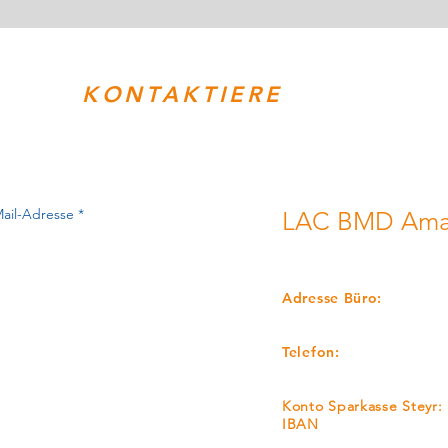
KONTAKTIERE
UNS!
LAC BMD Amat
LEICHTATHLETIKCLUB
Adresse Büro:
Mayrgutstrasse 65, A-4
Telefon:
+43 650-5167212
Konto Sparkasse Steyr:
IBAN
AT22 2032 0321 0