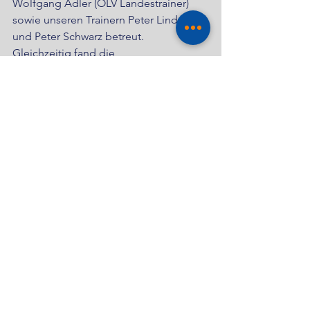
Wolfgang Adler (ÖLV Landestrainer) 
sowie unseren Trainern Peter Lindtner 
und Peter Schwarz betreut.
Gleichzeitig fand die 
Staatsmeisterschaft der allgemeinen 
Klasse statt, im 3000m Lauf ging Tobias 
Rattinger an der Start und wurde 8.